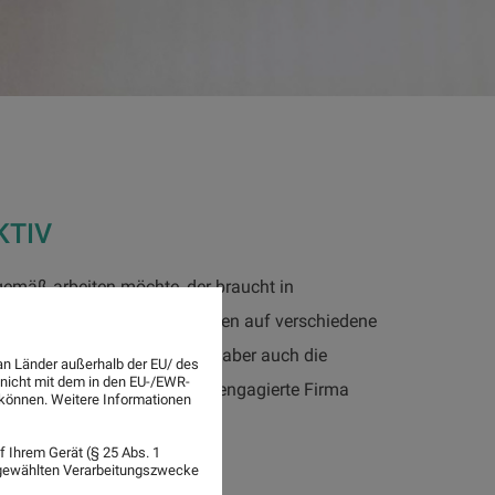
KTIV
emäß arbeiten möchte, der braucht in
in den zurückliegenden Jahren auf verschiedene
trum unserer Firma gehören aber auch die
an Länder außerhalb der EU/ des
 nicht mit dem in den EU-/EWR-
Hannover und Umgebung als engagierte Firma
n können. Weitere Informationen
 Ihrem Gerät (§ 25 Abs. 1
sgewählten Verarbeitungszwecke