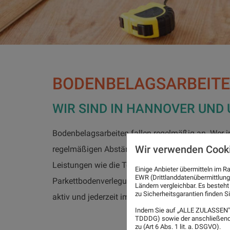
BODENBELAGSARBEIT
WIR SIND IN HANNOVER UND
Bodenbelagsarbeiten fallen regelmäßig an. Wer 
Wir verwenden Cook
regelmäßigen Abständen die Erneuerung von Bode
Leistungen wie die Teppichbodenverlegung und d
Einige Anbieter übermitteln im
EWR (Drittlanddatenübermittlung
Parkettbodenverlegung, die PVC- und PVC Desig
Ländern vergleichbar. Es besteht
zu Sicherheitsgarantien finden Si
aktiv und jederzeit im Kundeninteresse unterwegs
Indem Sie auf „ALLE ZULASSEN" 
TDDDG) sowie der anschließende
zu (Art 6 Abs. 1 lit. a. DSGVO).