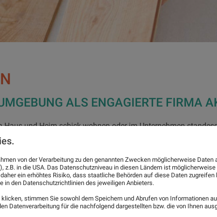
EN
 UMGEBUNG ALS ENGAGIERTE FIRMA A
in Haus und Heim schick wohnen oder im Unternehmen standesg
ies.
nflächen. Giersberg Malerei & Raumgestaltung GmbH hat sich 
ie Laminatbodenverlegung spezialisiert. Zu dem Leistungsspek
 Rahmen von der Verarbeitung zu den genannten Zwecken möglicherweise Daten 
), z.B. in die USA. Das Datenschutzniveau in diesen Ländern ist möglicherweise
nbodenverlegung sowie die Designbodenverlegung. Wir sind in 
 daher ein erhöhtes Risiko, dass staatliche Behörden auf diese Daten zugreife
e in den Datenschutzrichtlinien des jeweiligen Anbieters.
.
klicken, stimmen Sie sowohl dem Speichern und Abrufen von Informationen auf
n Datenverarbeitung für die nachfolgend dargestellten bzw. die von Ihnen au