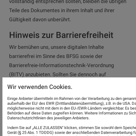
vollständig entsprechen sollten, bleiben die übrigen
Teile des Dokumentes in ihrem Inhalt und ihrer
Gültigkeit davon unberührt.
Hinweis zur Barrierefreiheit
Wir bemühen uns, unsere digitalen Inhalte
barrierefrei im Sinne des BFSG sowie der
Barrierefreie-Informationstechnik-Verordnung
(BITV) anzubieten. Sollten Sie dennoch auf
Barrieren stoßen, wenden Sie sich bitte an
Wir verwenden Cookies.
info@giersberg-malerei-gmbh.de.
Einige Anbieter übermitteln im Rahmen von der Verarbeitung zu den gena
außerhalb der EU/ des EWR (Drittlanddatenübermittlung), z.B. in die USA. 
möglicherweise nicht mit dem in den EU-/EWR-Ländern vergleichbar. Es best
Behörden auf diese Daten zugreifen können. Weitere Informationen zu Siche
BILDNACHWEISE
Datenschutzrichtlinien des jeweiligen Anbieters.
49534612 - © Sergej Toporkov - Fotolia.com
Indem Sie auf „ALLE ZULASSEN" klicken, stimmen Sie sowohl dem Speiche
Gerät (§ 25 Abs. 1 TDDDG) sowie der anschließenden Datenverarbeitung für