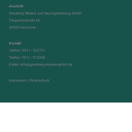
Anschrift
Giersberg Malerei und Raumgestaltung GmbH
Tiergartenstraße 66
30559 Hannover
Kontakt
Telefon:
0511 - 522721
Telefax: 0511 - 513266
E-Mail:
info@giersberg-malerei-gmbh.de
Impressum
|
Datenschutz