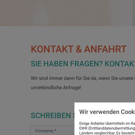
KONTAKT & ANFAHRT
SIE HABEN FRAGEN? KONTAK
Wir sind immer dann für Sie da, wenn Sie unsere H
unverbindliche Anfrage!
Wir verwenden Cook
SCHREIBEN SIE UNS EINE NA
Einige Anbieter übermitteln im
EWR (Drittlanddatenübermittlung
Ländern vergleichbar. Es besteht