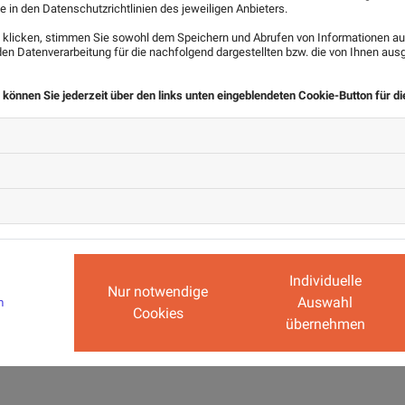
e in den Datenschutzrichtlinien des jeweiligen Anbieters.
klicken, stimmen Sie sowohl dem Speichern und Abrufen von Informationen auf
n Datenverarbeitung für die nachfolgend dargestellten bzw. die von Ihnen au
 können Sie jederzeit über den links unten eingeblendeten Cookie-Button für d
Individuelle
Nur notwendige
nis genommen und stimme der Verarbeitung meiner Daten zu. *
Auswahl
m
Cookies
übernehmen