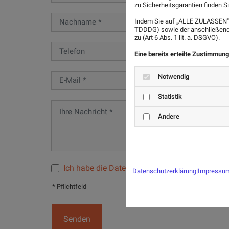
zu Sicherheitsgarantien finden Si
Indem Sie auf „ALLE ZULASSEN" 
TDDDG) sowie der anschließende
zu (Art 6 Abs. 1 lit. a. DSGVO).
Eine bereits erteilte Zustimmung
Notwendig
Statistik
Andere
Ich habe die Datenschutzerklärung zur Kennt
Datenschutzerklärung
|
Impressu
* Pflichtfeld